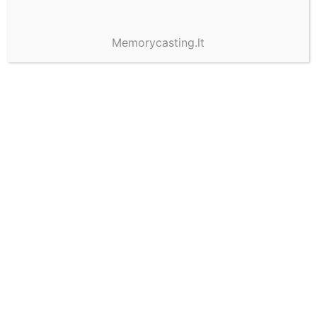
Memorycasting.lt
5 kritinės klaidos
dovanojant turtą vaikams: