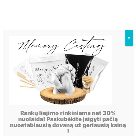
X
Rankų liejimo rinkiniams net 30%
nuolaida! Paskubėkite įsigyti pačią
nuostabiausią dovaną už geriausią kainą
!