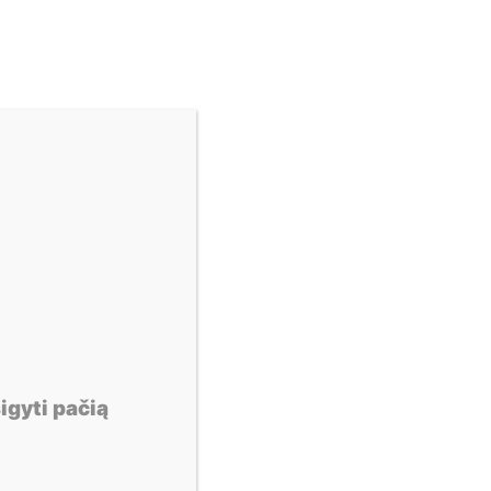
X
igyti pačią