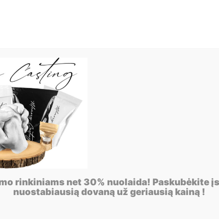
imo rinkiniams net 30% nuolaida! Paskubėkite įs
nuostabiausią dovaną už geriausią kainą !