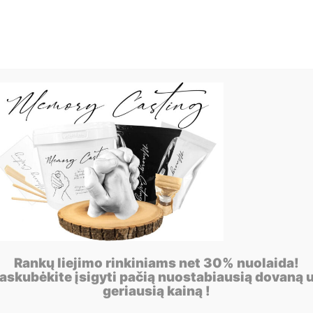
Rankų liejimo rinkiniams net 30% nuolaida!
askubėkite įsigyti pačią nuostabiausią dovaną 
geriausią kainą !