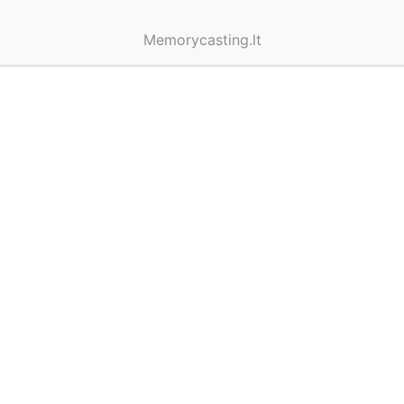
Memorycasting.lt
TEMA
#EDUKACINĖS
DOVANOS
19
VISOS NAUJIENOS
1
ATNAUJINTA