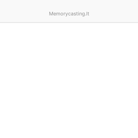
Memorycasting.lt
TEMA
#PRASMINGOS
DOVANOS
11
VISOS NAUJIENOS
1
ATNAUJINTA