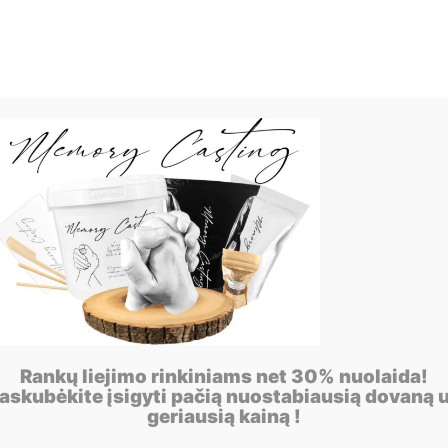
Rankų liejimo rinkiniams net 30% nuolaida!
askubėkite įsigyti pačią nuostabiausią dovaną 
geriausią kainą !