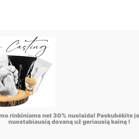
imo rinkiniams net 30% nuolaida! Paskubėkite įs
nuostabiausią dovaną už geriausią kainą !