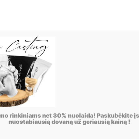
imo rinkiniams net 30% nuolaida! Paskubėkite įs
nuostabiausią dovaną už geriausią kainą !