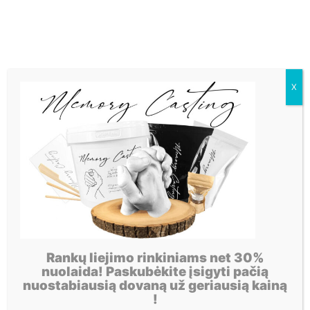
X
Rankų liejimo rinkiniams net 30%
nuolaida! Paskubėkite įsigyti pačią
nuostabiausią dovaną už geriausią kainą
!