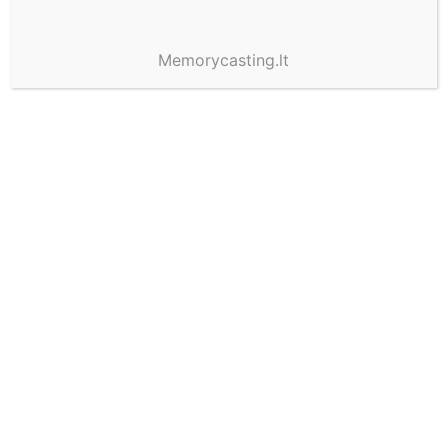
Memorycasting.lt
9 rafinuoti būdai paversti
perdirbtas žaliavas