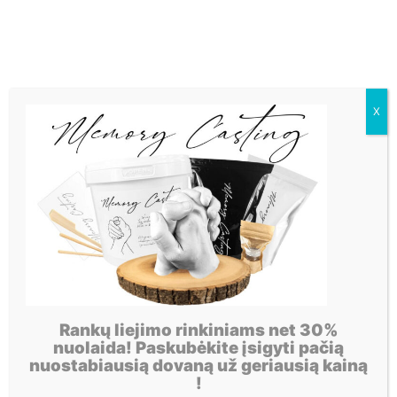
X
Rankų liejimo rinkiniams net 30%
nuolaida! Paskubėkite įsigyti pačią
nuostabiausią dovaną už geriausią kainą
!