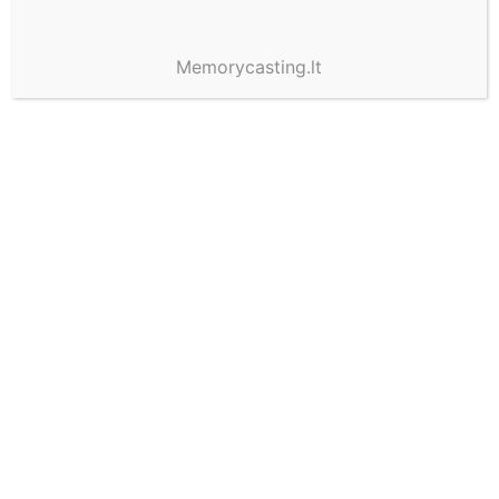
Memorycasting.lt
11 priežasčių, kodėl
dovanų kuponai 2026-