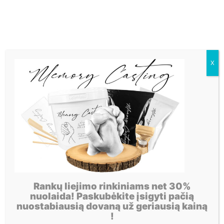
X
Rankų liejimo rinkiniams net 30%
nuolaida! Paskubėkite įsigyti pačią
nuostabiausią dovaną už geriausią kainą
!