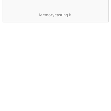
Memorycasting.lt
Materialios dovanos prieš
emocines patirtis: kas