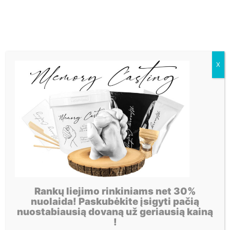
X
Rankų liejimo rinkiniams net 30%
nuolaida! Paskubėkite įsigyti pačią
nuostabiausią dovaną už geriausią kainą
!