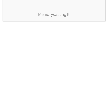
Memorycasting.lt
Pigios smulkmenos prieš
prabangias patirtis: Ką